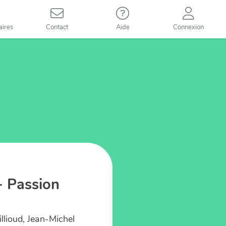
aires
Contact
Aide
Connexion
- Passion
illioud, Jean-Michel