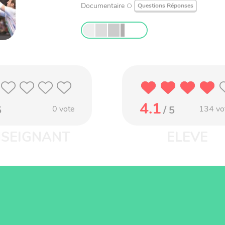
Documentaire
Questions Réponses
4.1
5
0
vote
/ 5
134
vo