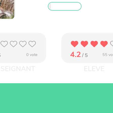
4.2
5
0
vote
/ 5
55
vo