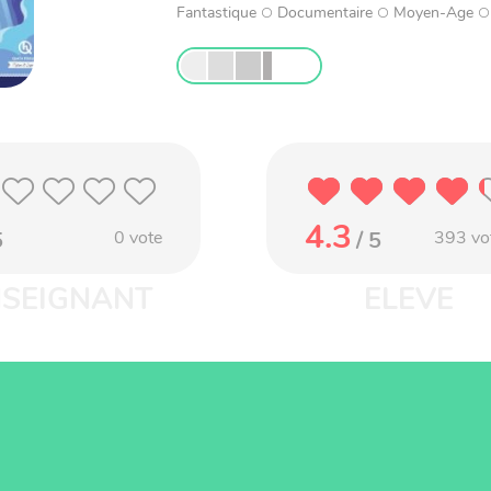
Fantastique
Documentaire
Moyen-Age
4.3
5
0
vote
/ 5
393
vo