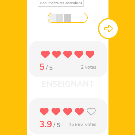
Documentaires animaliers
5
/ 5
2
votes
3.9
/ 5
13893
votes