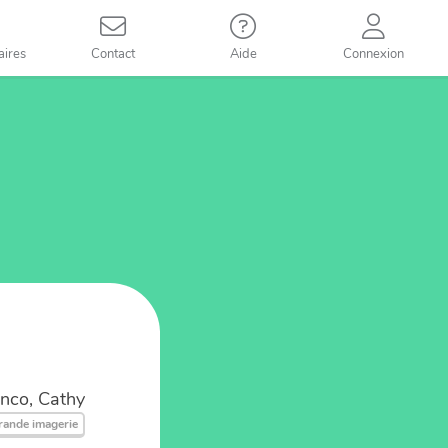
aires
Contact
Aide
Connexion
nco, Cathy
rande imagerie