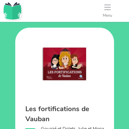
Menu
Les fortifications de
Vauban
Gouazé et Dolets, Julie et Mona