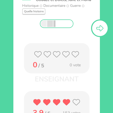
Historique
Documentaire
Guerre
Quelle histoire
0
/ 5
0
vote
3.9