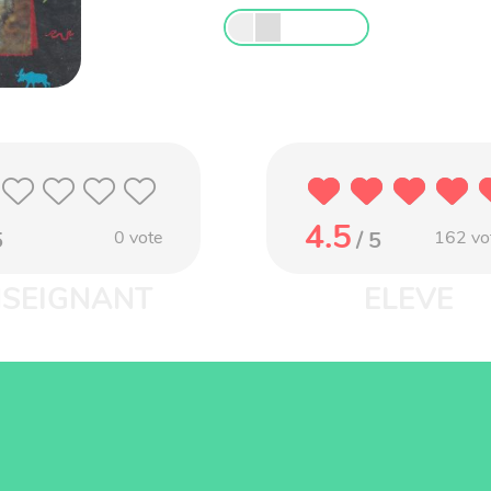
4.5
5
0
vote
/ 5
162
vo