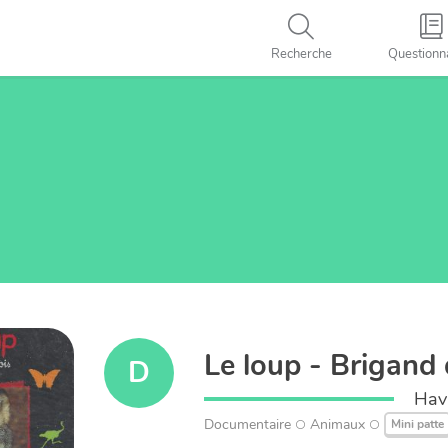
Recherche
Questionn
Le loup - Brigand 
D
Hava
Documentaire
Animaux
Mini patte