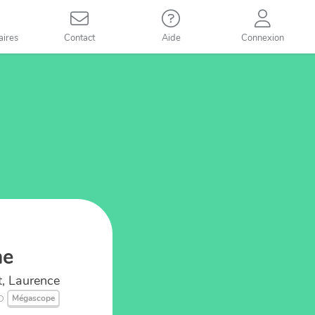
aires
Contact
Aide
Connexion
me
ot, Laurence
Mégascope