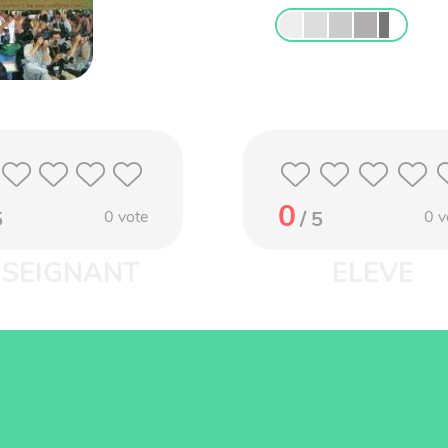
0
5
0
vote
/ 5
0
v