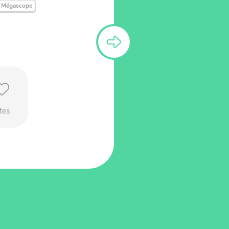
Mégascope
tes