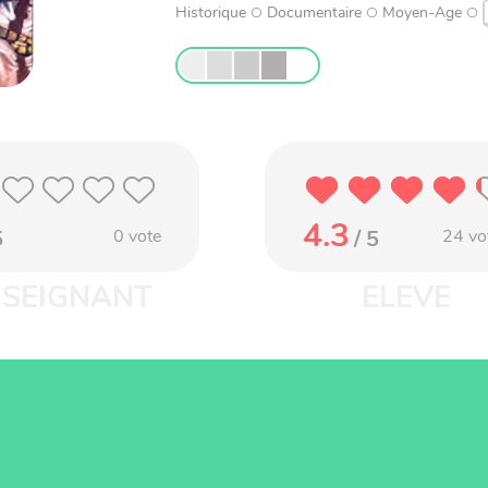
Historique
Documentaire
Moyen-Age
4.3
5
0
vote
/ 5
24
vo