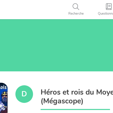
Recherche
Questionn
Héros et rois du Moy
D
(Mégascope)