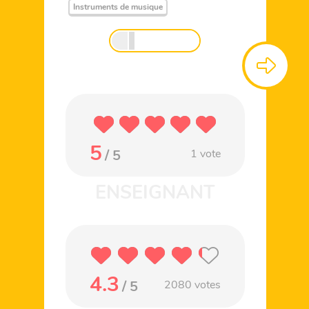
Instruments de musique
5
/ 5
1
vote
4.3
/ 5
2080
votes