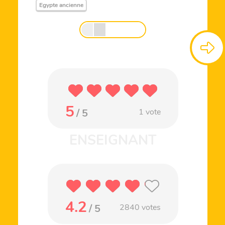
Egypte ancienne
5
/ 5
1
vote
4.2
/ 5
2840
votes