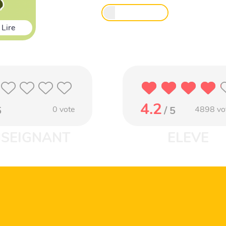
Lire
4.2
5
0
vote
/ 5
4898
vo