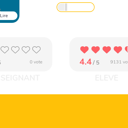
Lire
4.4
5
0
vote
/ 5
9131
vo