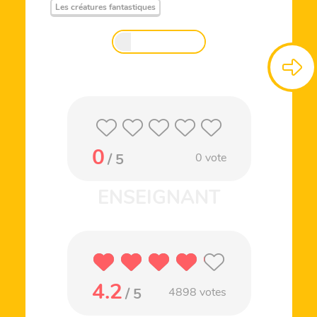
Les créatures fantastiques
0
/ 5
0
vote
4.2
/ 5
4898
votes