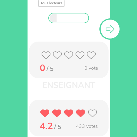
Tous lecteurs
0
/ 5
0
vote
4.2
/ 5
433
votes