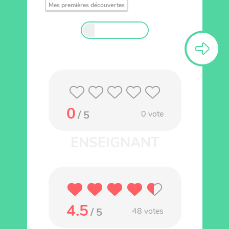
Mes premières découvertes
0
/ 5
0
vote
4.5
/ 5
48
votes