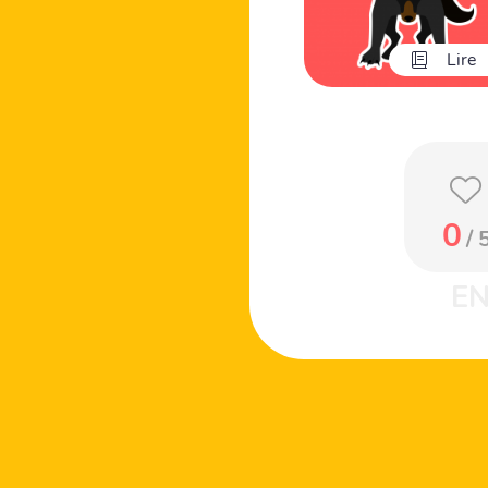
Lire
0
/ 