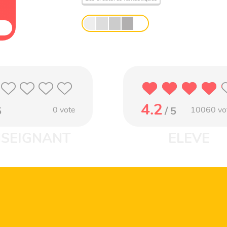
4.2
5
0
vote
/ 5
10060
vo