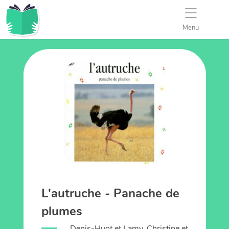
Menu
L'autruche - Panache de
plumes
Denis-Huot et Lamy, Christine et