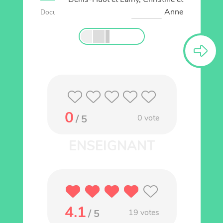
Anne
Documentaire
Animaux
Mini patte
0
/ 5
0
vote
4.1
/ 5
19
votes