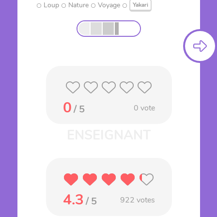
Loup
Nature
Voyage
Yakari
0
/ 5
0
vote
4.3
/ 5
922
votes