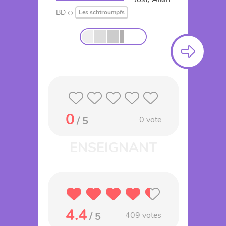
BD
Les schtroumpfs
0
/ 5
0
vote
4.4
/ 5
409
votes