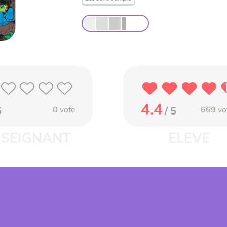
4.4
5
0
vote
/ 5
669
vo