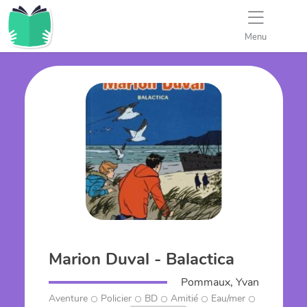
Menu
Marion Duval - Balactica
Pommaux, Yvan
Aventure
Policier
BD
Amitié
Eau/mer