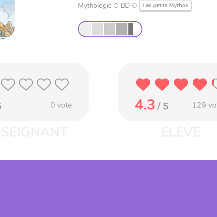
Mythologie
BD
Les petits Mythos
4.3
5
0
vote
/ 5
129
vo