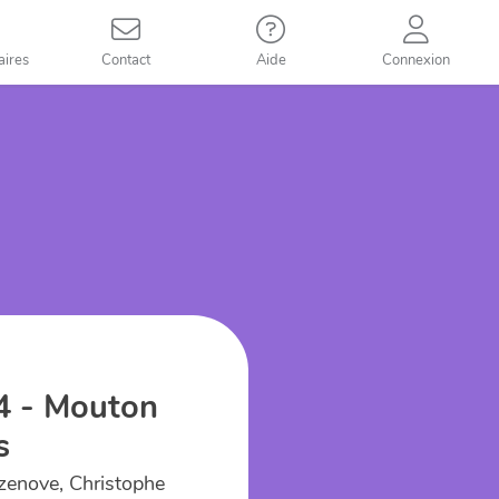
aires
Contact
Aide
Connexion
14 - Mouton
s
zenove, Christophe