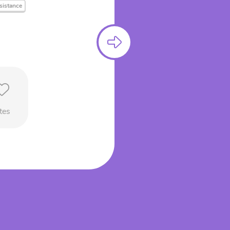
ésistance
tes