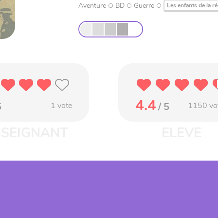
Aventure
BD
Guerre
Les enfants de la r
4.4
5
1
vote
/ 5
1150
vo