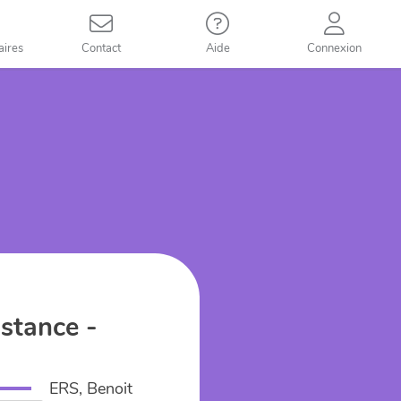
aires
Contact
Aide
Connexion
istance -
ERS, Benoit