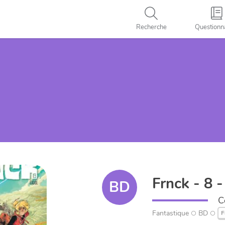
Recherche
Questionn
Frnck - 8 
BD
C
Fantastique
BD
F