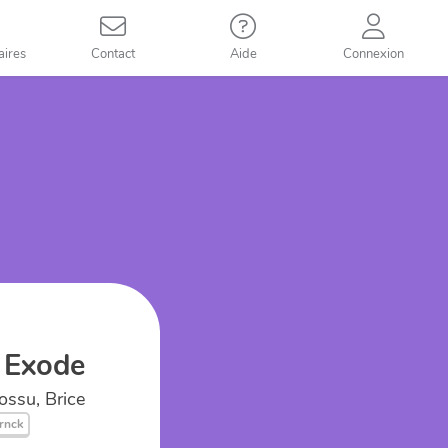
aires
Contact
Aide
Connexion
- Exode
ossu, Brice
rnck