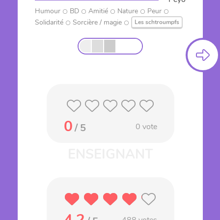
Humour
BD
Amitié
Nature
Peur
Solidarité
Sorcière / magie
Les schtroumpfs
0
/ 5
0
vote
4.2