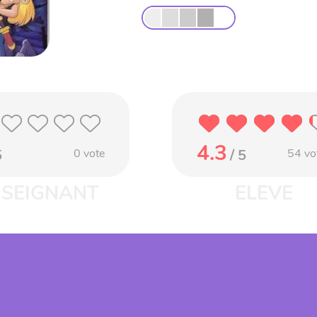
4.3
5
0
vote
/ 5
54
vo