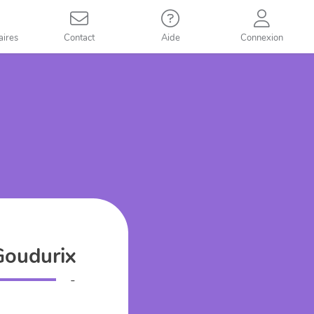
aires
Contact
Aide
Connexion
Goudurix
-