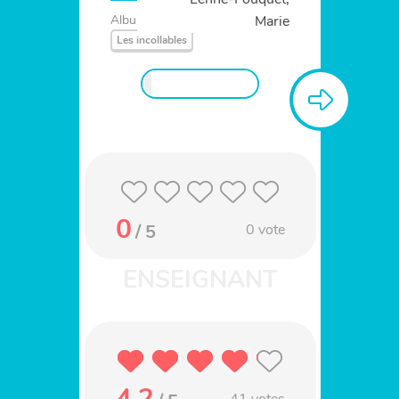
Marie
Album
Différence
Les incollables
0
/ 5
0
vote
4.2