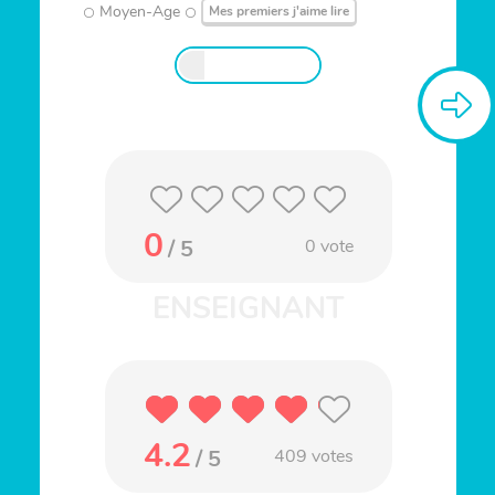
Moyen-Age
Mes premiers j'aime lire
0
/ 5
0
vote
4.2
/ 5
409
votes