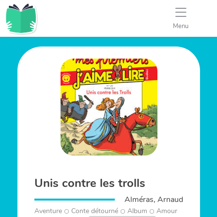
Menu
Unis contre les trolls
Alméras, Arnaud
Aventure
Conte détourné
Album
Amour