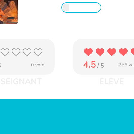
4.5
5
0
vote
/ 5
256
vo