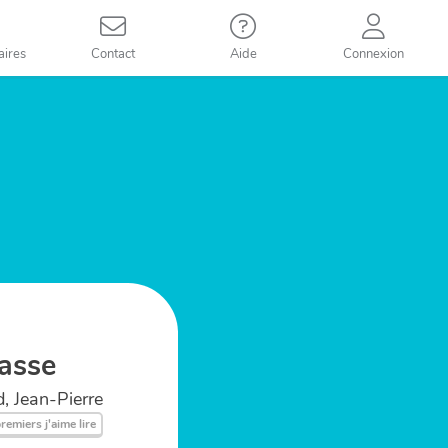
aires
Contact
Aide
Connexion
lasse
, Jean-Pierre
remiers j'aime lire