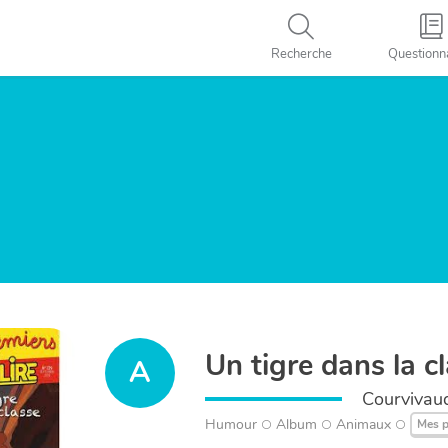
Recherche
Questionn
Un tigre dans la c
A
Courvivaud
Humour
Album
Animaux
Mes p