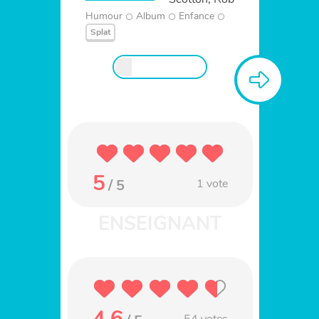
Humour
Album
Enfance
Splat
5
/ 5
1
vote
4.6