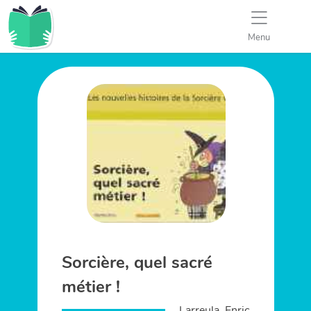
Menu
Sorcière, quel sacré
métier !
Larreula, Enric