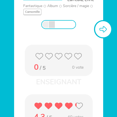
Fantastique
Album
Sorcière / magie
Camomille
0
/ 5
0
vote
4.3