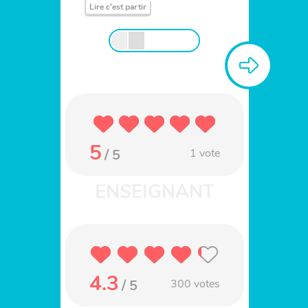
Lire c'est partir
5
/ 5
1
vote
4.3
/ 5
300
votes