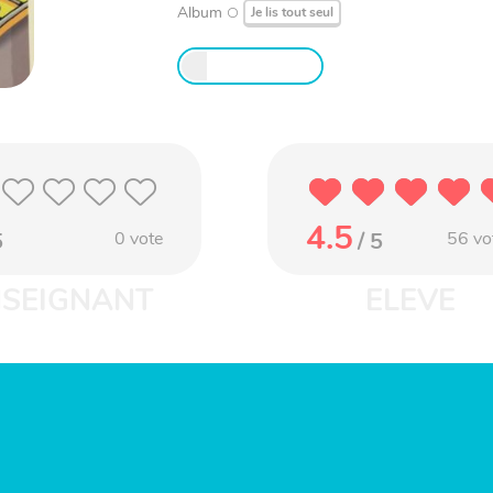
Album
Je lis tout seul
4.5
5
0
vote
/ 5
56
vo