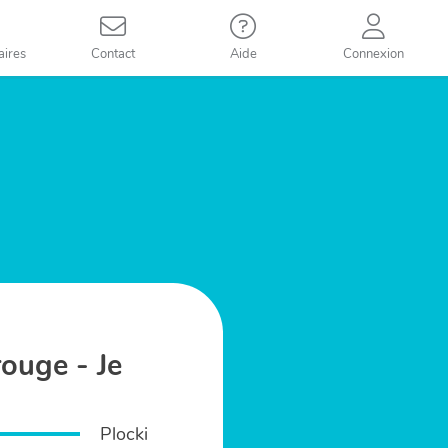
aires
Contact
Aide
Connexion
rouge - Je
Plocki