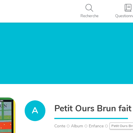
Recherche
Questionn
Petit Ours Brun fait
A
Conte
Album
Enfance
Petit Ours B