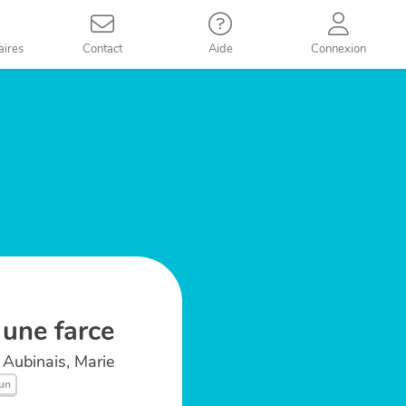
aires
Contact
Aide
Connexion
 une farce
Aubinais, Marie
run