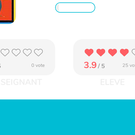
3.9
5
0
vote
/ 5
25
vo