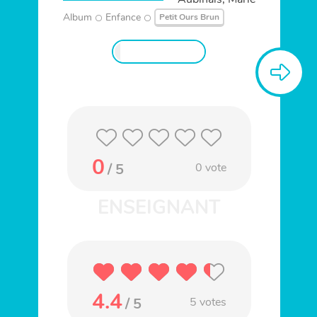
Album
Enfance
Petit Ours Brun
0
/ 5
0
vote
4.4
/ 5
5
votes