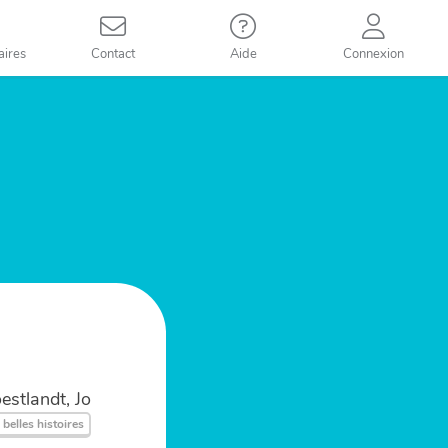
aires
Contact
Aide
Connexion
estlandt, Jo
 belles histoires