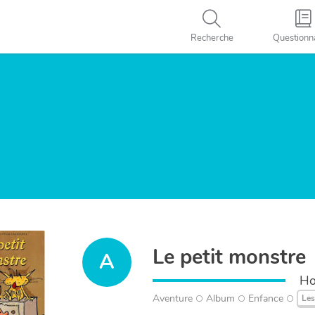
Recherche
Questionn
Le petit monstre
A
Ho
Aventure
Album
Enfance
Les