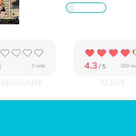
4.3
5
0
vote
/ 5
300
vo