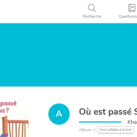
Recherche
Questionn
Où est passé 
A
Khal
Album
Une syllabe à la fois