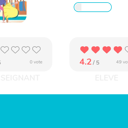
4.2
5
0
vote
/ 5
49
vo