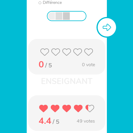
Différence
0
/ 5
0
vote
4.4
/ 5
49
votes