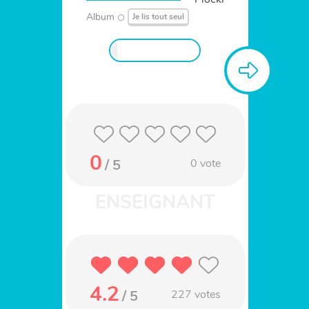
Album
Je lis tout seul
0
/ 5
0
vote
4.2
/ 5
227
votes