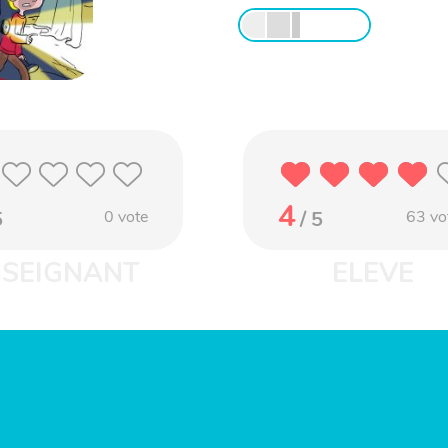
4
5
0
vote
/ 5
63
vo