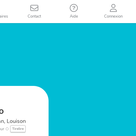
aires
Contact
Aide
Connexion
lo
n, Louison
ur
Tirelire