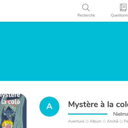
Recherche
Questionn
Mystère à la co
A
Nielma
Aventure
Album
Amitié
Pe