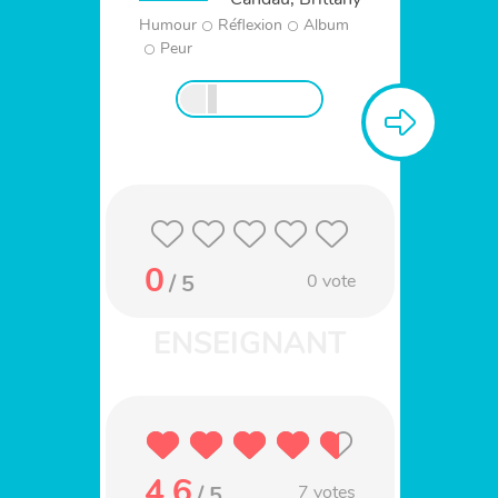
Humour
Réflexion
Album
Peur
0
/ 5
0
vote
4.6
/ 5
7
votes