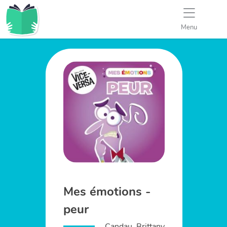
Menu
Mes émotions -
peur
Candau, Brittany