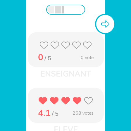
0
/ 5
0
vote
4.1
/ 5
268
votes