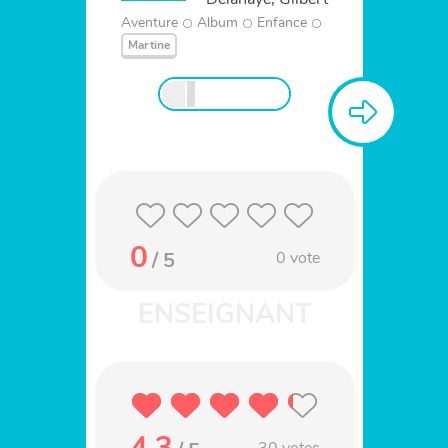
Aventure
Album
Enfance
Martine
0
/ 5
0
vote
4.3