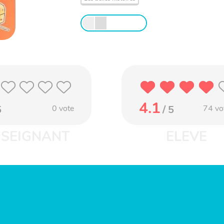
4.1
5
0
vote
/ 5
74
vo