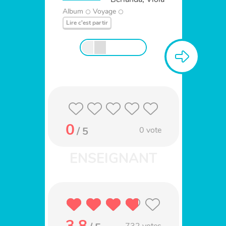
Album
Voyage
Lire c'est partir
0
/ 5
0
vote
3.8