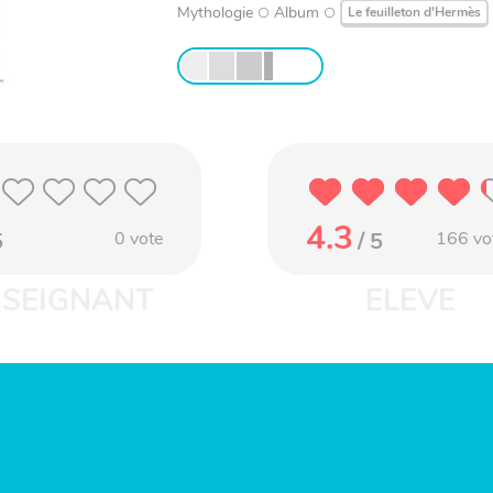
Mythologie
Album
Le feuilleton d'Hermès
4.3
5
0
vote
/ 5
166
vo