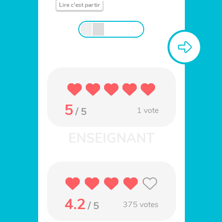
Lire c'est partir
5
/ 5
1
vote
4.2
/ 5
375
votes