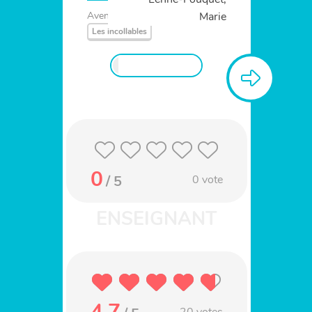
Marie
Aventure
Album
Les incollables
0
/ 5
0
vote
4.7