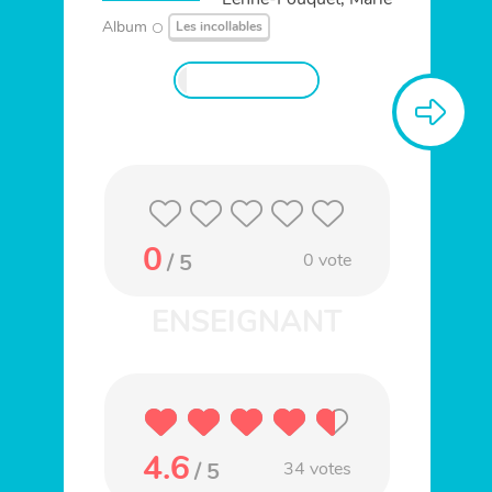
Album
Les incollables
0
/ 5
0
vote
4.6
/ 5
34
votes